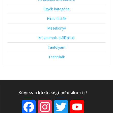
Egyéb kategória
Híres festők
Mesekönyv
Múzeumok, kiállítások
Tanfolyam
Technikák
Kövess a közösségi médiákon is!
F
I
T
Y