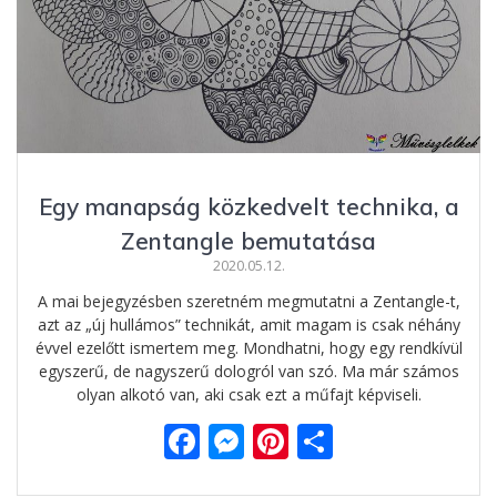
Egy manapság közkedvelt technika, a
Zentangle bemutatása
2020.05.12.
A mai bejegyzésben szeretném megmutatni a Zentangle-t,
azt az „új hullámos” technikát, amit magam is csak néhány
évvel ezelőtt ismertem meg. Mondhatni, hogy egy rendkívül
egyszerű, de nagyszerű dologról van szó. Ma már számos
olyan alkotó van, aki csak ezt a műfajt képviseli.
F
M
Pi
O
ac
e
nt
ss