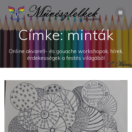
Skip
to
content
Címke:
minták
Online akvarell- és gouache workshopok, hírek,
érdekességek a festés világából