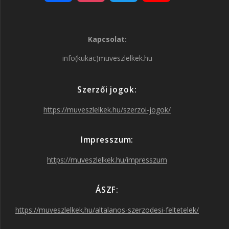
a
n
w
o
Kapcsolat:
c
s
i
u
info(kukac)muveszlelkek.hu
e
t
t
T
Szerzői jogok:
b
a
t
u
https://muveszlelkek.hu/szerzoi-jogok/
o
g
e
b
Impresszum:
o
r
r
e
https://muveszlelkek.hu/impresszum
k
a
ÁSZF:
https://muveszlelkek.hu/altalanos-szerzodesi-feltetelek/
m