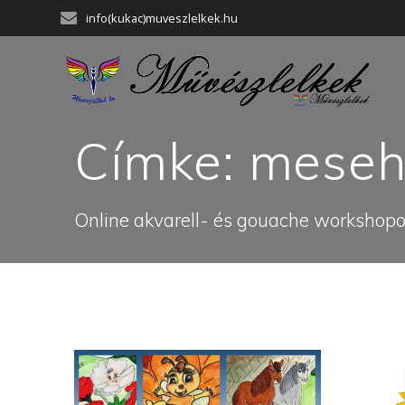
Skip
info(kukac)muveszlelkek.hu
to
content
Címke:
meseh
Online akvarell- és gouache workshopok