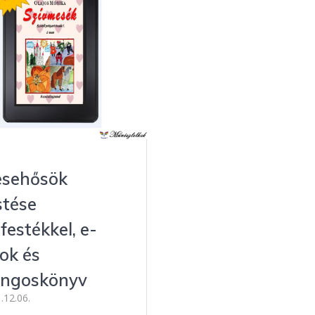
sehősök
stése
zfestékkel, e-
ok és
ngoskönyv
.12.06.