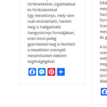
Elk
történetekkel, izgalmakkal
mes
és fordulatokkal.
han
Egy mesekönyv, mely nem
for
csak elolvasható, hanem
Szer
meg is hallgatható
mes
hangoskönyv formájában,
és 
ezen kívül pedig
gyermeked meg is festheti
A k
a mesékben szereplő
szer
mesehősöket videóim
mel
segítségégével.
megé
F
M
Pi
O
mes
tör
ac
e
nt
ss
léle
e
ss
er
za
b
e
e
m
o
n
st
e