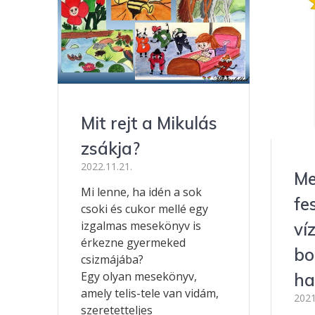
Mit rejt a Mikulás
zsákja?
2022.11.21.
Me
Mi lenne, ha idén a sok
fe
csoki és cukor mellé egy
izgalmas mesekönyv is
ví
érkezne gyermeked
bo
csizmájába?
Egy olyan mesekönyv,
ha
amely telis-tele van vidám,
2021
szeretetteljes