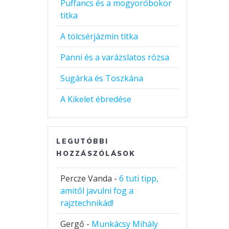
Puffancs és a mogyoróbokor
titka
A tölcsérjázmin titka
Panni és a varázslatos rózsa
Sugárka és Toszkána
A Kikelet ébredése
LEGUTÓBBI
HOZZÁSZÓLÁSOK
Percze Vanda
-
6 tuti tipp,
amitől javulni fog a
rajztechnikád!
Gergő
-
Munkácsy Mihály