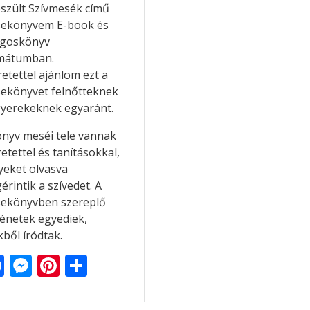
észült Szívmesék című
ekönyvem E-book és
goskönyv
mátumban.
etettel ajánlom ezt a
ekönyvet felnőtteknek
gyerekeknek egyaránt.
önyv meséi tele vannak
etettel és tanításokkal,
yeket olvasva
rintik a szívedet. A
ekönyvben szereplő
ténetek egyediek,
kből íródtak.
F
M
Pi
O
ac
e
nt
ss
e
ss
er
za