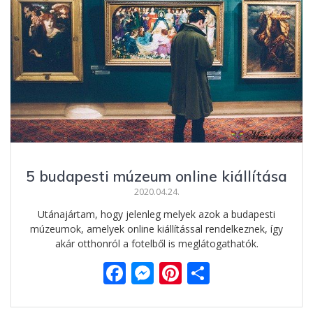
5 budapesti múzeum online kiállítása
2020.04.24.
Utánajártam, hogy jelenleg melyek azok a budapesti
múzeumok, amelyek online kiállítással rendelkeznek, így
akár otthonról a fotelből is meglátogathatók.
F
M
Pi
O
ac
e
nt
ss