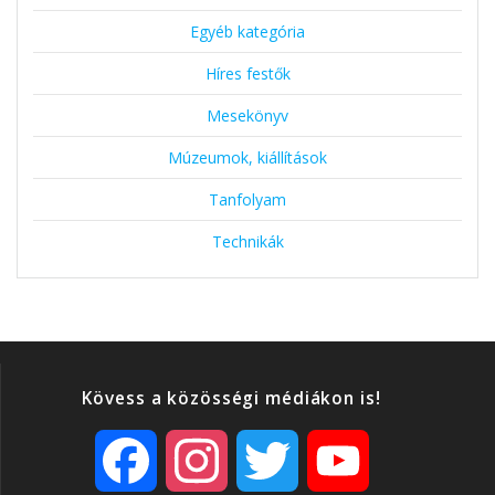
Egyéb kategória
Híres festők
Mesekönyv
Múzeumok, kiállítások
Tanfolyam
Technikák
Kövess a közösségi médiákon is!
F
I
T
Y