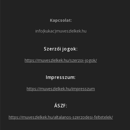
a
n
w
o
Kapcsolat:
c
s
i
u
info(kukac)muveszlelkek.hu
e
t
t
T
Szerzői jogok:
b
a
t
u
https://muveszlelkek.hu/szerzoi-jogok/
o
g
e
b
Impresszum:
o
r
r
e
https://muveszlelkek.hu/impresszum
k
a
ÁSZF:
https://muveszlelkek.hu/altalanos-szerzodesi-feltetelek/
m