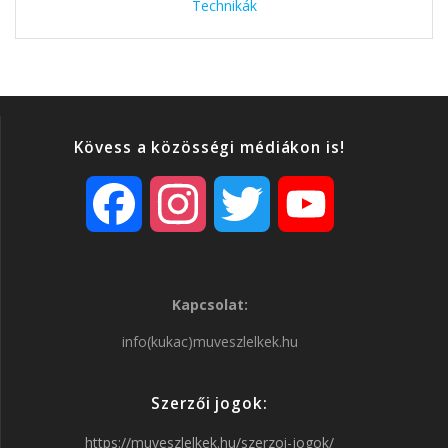
Technikák
Kövess a közösségi médiákon is!
F
I
T
Y
a
n
w
o
Kapcsolat:
c
s
i
u
info(kukac)muveszlelkek.hu
e
t
t
T
Szerzői jogok:
b
a
t
u
https://muveszlelkek.hu/szerzoi-jogok/