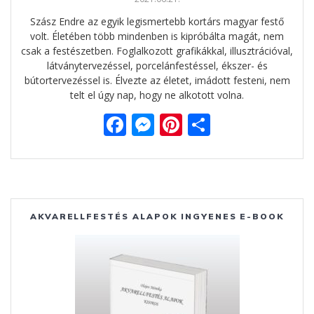
Szász Endre az egyik legismertebb kortárs magyar festő
volt. Életében több mindenben is kipróbálta magát, nem
csak a festészetben. Foglalkozott grafikákkal, illusztrációval,
látványtervezéssel, porcelánfestéssel, ékszer- és
bútortervezéssel is. Élvezte az életet, imádott festeni, nem
telt el úgy nap, hogy ne alkotott volna.
F
M
Pi
O
ac
e
nt
ss
e
ss
er
za
b
e
e
m
o
n
st
e
AKVARELLFESTÉS ALAPOK INGYENES E-BOOK
o
g
g
k
er