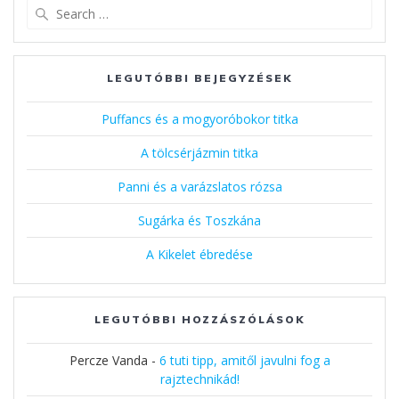
Search
for:
LEGUTÓBBI BEJEGYZÉSEK
Puffancs és a mogyoróbokor titka
A tölcsérjázmin titka
Panni és a varázslatos rózsa
Sugárka és Toszkána
A Kikelet ébredése
LEGUTÓBBI HOZZÁSZÓLÁSOK
Percze Vanda
-
6 tuti tipp, amitől javulni fog a
rajztechnikád!