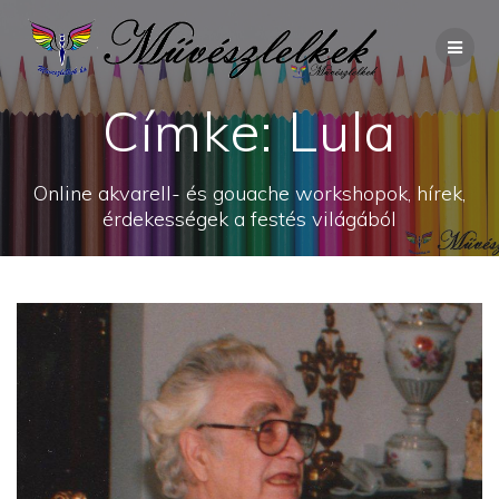
Skip
to
content
Címke:
Lula
Online akvarell- és gouache workshopok, hírek,
érdekességek a festés világából