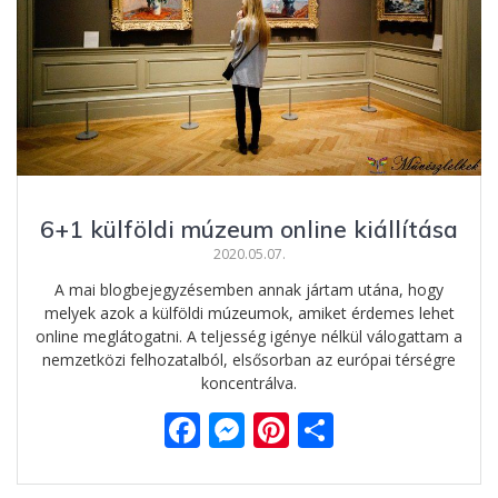
6+1 külföldi múzeum online kiállítása
2020.05.07.
A mai blogbejegyzésemben annak jártam utána, hogy
melyek azok a külföldi múzeumok, amiket érdemes lehet
online meglátogatni. A teljesség igénye nélkül válogattam a
nemzetközi felhozatalból, elsősorban az európai térségre
koncentrálva.
F
M
Pi
O
ac
e
nt
ss