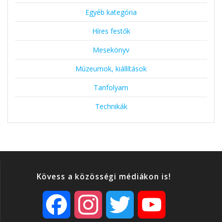
Egyéb kategória
Híres festők
Mesekönyv
Múzeumok, kiállítások
Tanfolyam
Technikák
Kövess a közösségi médiákon is!
F
I
T
Y