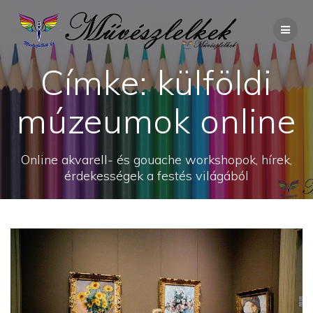
Skip
to
content
Címke:
külföldi
múzeumok online
Online akvarell- és gouache workshopok, hírek,
érdekességek a festés világából