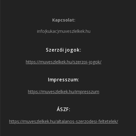
a
n
w
o
Kapcsolat:
c
s
i
u
info(kukac)muveszlelkek.hu
e
t
t
T
Szerzői jogok:
b
a
t
u
https://muveszlelkek.hu/szerzoi-jogok/
o
g
e
b
Impresszum:
o
r
r
e
https://muveszlelkek.hu/impresszum
k
a
ÁSZF:
https://muveszlelkek.hu/altalanos-szerzodesi-feltetelek/
m