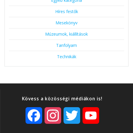
Egyéb kategória
Híres festők
Mesekönyv
Múzeumok, kiállítások
Tanfolyam
Technikák
Kövess a közösségi médiákon is!
F
I
T
Y
a
n
w
o