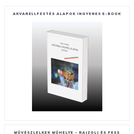
b
e
e
m
o
n
st
e
AKVARELLFESTÉS ALAPOK INGYENES E-BOOK
o
g
g
k
er
MŰVÉSZLELKEK MŰHELYE – RAJZOLJ ÉS FESS