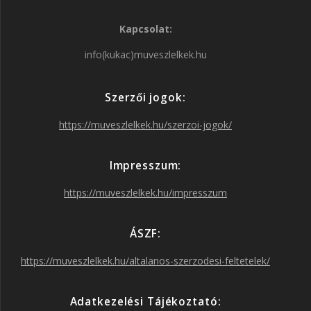
Kapcsolat:
c
s
i
u
info(kukac)muveszlelkek.hu
e
t
t
T
Szerzői jogok:
b
a
t
u
https://muveszlelkek.hu/szerzoi-jogok/
o
g
e
b
Impresszum:
o
r
r
e
https://muveszlelkek.hu/impresszum
k
a
ÁSZF:
https://muveszlelkek.hu/altalanos-szerzodesi-feltetelek/
m
Adatkezelési Tájékoztató: