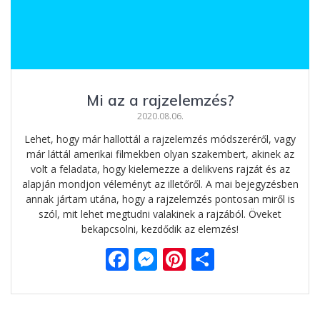
Mi az a rajzelemzés?
2020.08.06.
Lehet, hogy már hallottál a rajzelemzés módszeréről, vagy
már láttál amerikai filmekben olyan szakembert, akinek az
volt a feladata, hogy kielemezze a delikvens rajzát és az
alapján mondjon véleményt az illetőről. A mai bejegyzésben
annak jártam utána, hogy a rajzelemzés pontosan miről is
szól, mit lehet megtudni valakinek a rajzából. Öveket
bekapcsolni, kezdődik az elemzés!
F
M
Pi
O
ac
e
nt
ss
e
ss
er
za