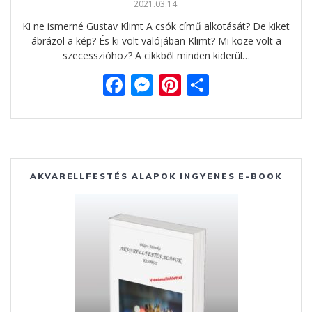
2021.03.14.
Ki ne ismerné Gustav Klimt A csók című alkotását? De kiket
ábrázol a kép? És ki volt valójában Klimt? Mi köze volt a
szecesszióhoz? A cikkből minden kiderül…
F
M
Pi
O
ac
e
nt
ss
e
ss
er
za
b
e
e
m
o
n
st
e
AKVARELLFESTÉS ALAPOK INGYENES E-BOOK
o
g
g
k
er