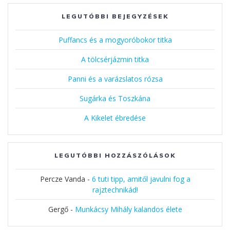
LEGUTÓBBI BEJEGYZÉSEK
Puffancs és a mogyoróbokor titka
A tölcsérjázmin titka
Panni és a varázslatos rózsa
Sugárka és Toszkána
A Kikelet ébredése
LEGUTÓBBI HOZZÁSZÓLÁSOK
Percze Vanda
-
6 tuti tipp, amitől javulni fog a
rajztechnikád!
Gergő
-
Munkácsy Mihály kalandos élete