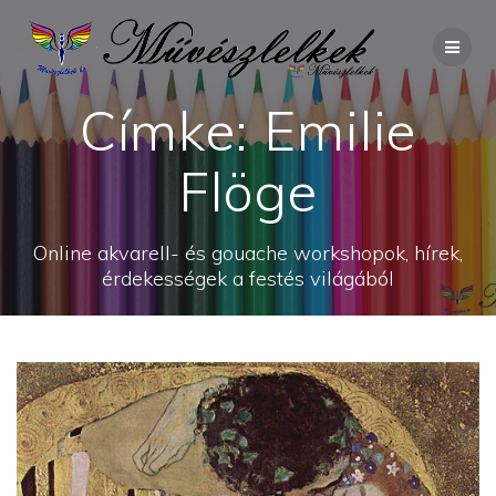
Skip
to
content
Címke:
Emilie
Flöge
Online akvarell- és gouache workshopok, hírek,
érdekességek a festés világából