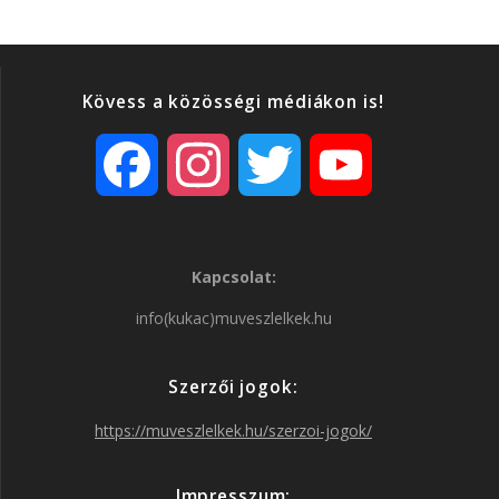
Kövess a közösségi médiákon is!
F
I
T
Y
a
n
w
o
Kapcsolat:
c
s
i
u
info(kukac)muveszlelkek.hu
e
t
t
T
Szerzői jogok:
b
a
t
u
https://muveszlelkek.hu/szerzoi-jogok/
o
g
e
b
Impresszum: