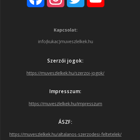
a
n
w
o
Kapcsolat:
c
s
i
u
info(kukac)muveszlelkek.hu
e
t
t
T
Szerzői jogok:
b
a
t
u
https://muveszlelkek.hu/szerzoi-jogok/
o
g
e
b
Impresszum:
o
r
r
e
https://muveszlelkek.hu/impresszum
k
a
ÁSZF:
https://muveszlelkek.hu/altalanos-szerzodesi-feltetelek/
m