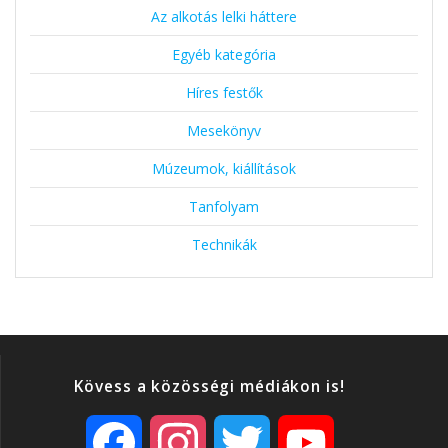
Az alkotás lelki háttere
Egyéb kategória
Híres festők
Mesekönyv
Múzeumok, kiállítások
Tanfolyam
Technikák
Kövess a közösségi médiákon is!
F
I
T
Y