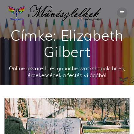
Skip
to
content
Címke:
Elizabeth
Gilbert
Online akvarell- és gouache workshopok, hírek,
érdekességek a festés világából