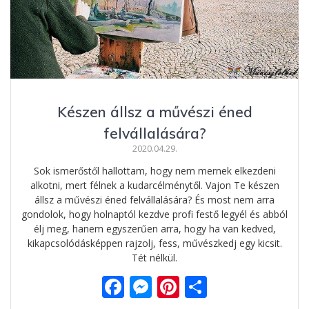
Készen állsz a művészi éned
felvállalására?
2020.04.29.
Sok ismerőstől hallottam, hogy nem mernek elkezdeni
alkotni, mert félnek a kudarcélménytől. Vajon Te készen
állsz a művészi éned felvállalására? És most nem arra
gondolok, hogy holnaptól kezdve profi festő legyél és abból
élj meg, hanem egyszerűen arra, hogy ha van kedved,
kikapcsolódásképpen rajzolj, fess, művészkedj egy kicsit.
Tét nélkül.
F
M
Pi
O
ac
e
nt
ss