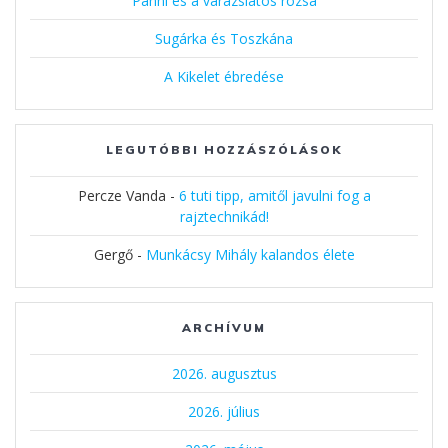
Panni és a varázslatos rózsa
Sugárka és Toszkána
A Kikelet ébredése
LEGUTÓBBI HOZZÁSZÓLÁSOK
Percze Vanda
-
6 tuti tipp, amitől javulni fog a
rajztechnikád!
Gergő
-
Munkácsy Mihály kalandos élete
ARCHÍVUM
2026. augusztus
2026. július