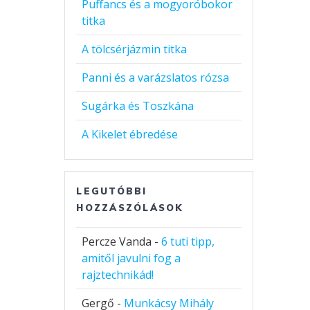
Puffancs és a mogyoróbokor
titka
A tölcsérjázmin titka
Panni és a varázslatos rózsa
Sugárka és Toszkána
A Kikelet ébredése
LEGUTÓBBI
HOZZÁSZÓLÁSOK
Percze Vanda
-
6 tuti tipp,
amitől javulni fog a
rajztechnikád!
Gergő
-
Munkácsy Mihály