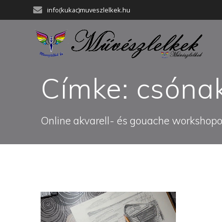
Skip
info(kukac)muveszlelkek.hu
to
content
Címke:
csóna
Online akvarell- és gouache workshopok