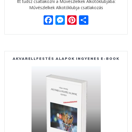
Itt tudsz csatlakozni a Művészlelkek Alkotóklubjába:
Művészlelkek Alkotóklubja csatlakozás
F
M
Pi
O
ac
e
nt
ss
e
ss
er
za
b
e
e
m
o
n
st
e
AKVARELLFESTÉS ALAPOK INGYENES E-BOOK
o
g
g
k
er