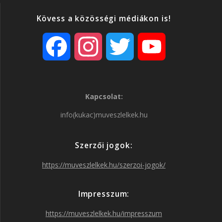
Kövess a közösségi médiákon is!
F
I
T
Y
a
n
w
o
Kapcsolat:
c
s
i
u
info(kukac)muveszlelkek.hu
e
t
t
T
Szerzői jogok:
b
a
t
u
https://muveszlelkek.hu/szerzoi-jogok/
o
g
e
b
Impresszum:
o
r
r
e
https://muveszlelkek.hu/impresszum