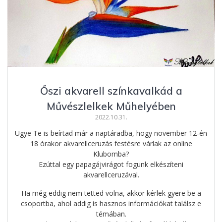
Őszi akvarell színkavalkád a
Művészlelkek Műhelyében
2022.10.31.
Ugye Te is beírtad már a naptáradba, hogy november 12-én
18 órakor akvarellceruzás festésre várlak az online
Klubomba?
Ezúttal egy papagájvirágot fogunk elkészíteni
akvarellceruzával.
Ha még eddig nem tetted volna, akkor kérlek gyere be a
csoportba, ahol addig is hasznos információkat találsz e
témában.