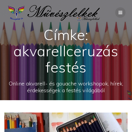
Skip
to
content
Címke:
akvarellceruzás
festés
Online akvarell- és gouache workshopok, hírek,
érdekességek a festés világából