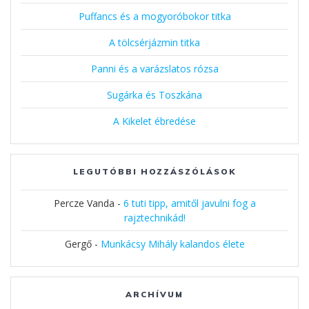
Puffancs és a mogyoróbokor titka
A tölcsérjázmin titka
Panni és a varázslatos rózsa
Sugárka és Toszkána
A Kikelet ébredése
LEGUTÓBBI HOZZÁSZÓLÁSOK
Percze Vanda
-
6 tuti tipp, amitől javulni fog a
rajztechnikád!
Gergő
-
Munkácsy Mihály kalandos élete
ARCHÍVUM