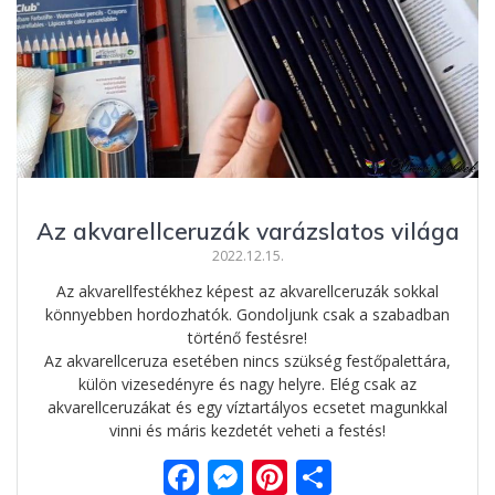
Az akvarellceruzák varázslatos világa
2022.12.15.
Az akvarellfestékhez képest az akvarellceruzák sokkal
könnyebben hordozhatók. Gondoljunk csak a szabadban
történő festésre!
Az akvarellceruza esetében nincs szükség festőpalettára,
külön vizesedényre és nagy helyre. Elég csak az
akvarellceruzákat és egy víztartályos ecsetet magunkkal
vinni és máris kezdetét veheti a festés!
F
M
Pi
O