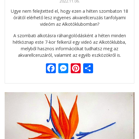
2022.11.06.
Ugye nem felejtetted el, hogy ezen a héten szombaton 18
órától elérhető lesz ingyenes akvarellceruzás tanfolyami
videóm az Alkotóklubomban?
A szombati alkotásra ráhangolódásként a héten minden
hétköznap este 7-kor felkerül egy videó az Alkotóklubba,
melyből hasznos információkat tudhatsz meg az
akvarellceruzáról, valamint az egyéb eszközökről is.
F
M
Pi
O
ac
e
nt
ss
e
ss
er
za
b
e
e
m
o
n
st
e
o
g
g
k
er