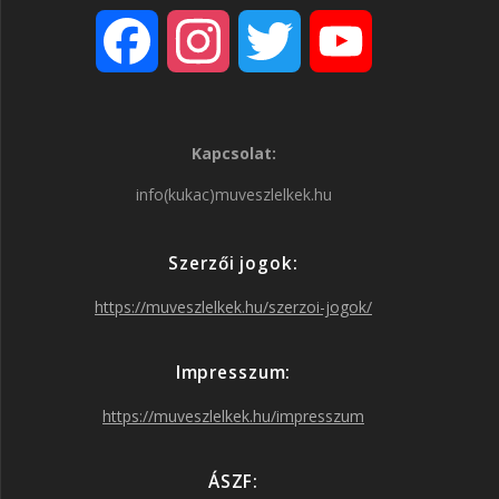
F
I
T
Y
a
n
w
o
Kapcsolat:
c
s
i
u
info(kukac)muveszlelkek.hu
e
t
t
T
Szerzői jogok:
b
a
t
u
https://muveszlelkek.hu/szerzoi-jogok/
o
g
e
b
Impresszum:
o
r
r
e
https://muveszlelkek.hu/impresszum
k
a
ÁSZF: