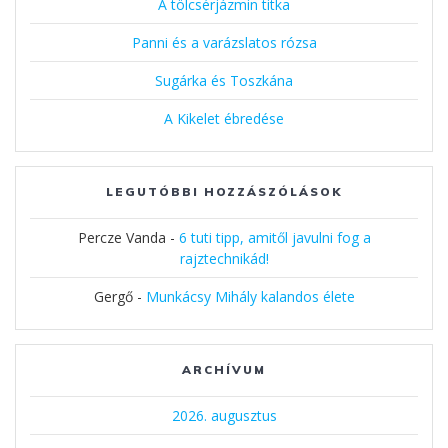
A tölcsérjázmin titka
Panni és a varázslatos rózsa
Sugárka és Toszkána
A Kikelet ébredése
LEGUTÓBBI HOZZÁSZÓLÁSOK
Percze Vanda
-
6 tuti tipp, amitől javulni fog a
rajztechnikád!
Gergő
-
Munkácsy Mihály kalandos élete
ARCHÍVUM
2026. augusztus