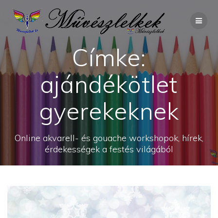
Skip
to
content
Címke:
ajándékötlet
gyerekeknek
Online akvarell- és gouache workshopok, hírek,
érdekességek a festés világából