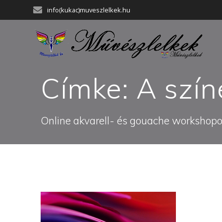
Skip
info(kukac)muveszlelkek.hu
to
content
Címke:
A szín
Online akvarell- és gouache workshopok