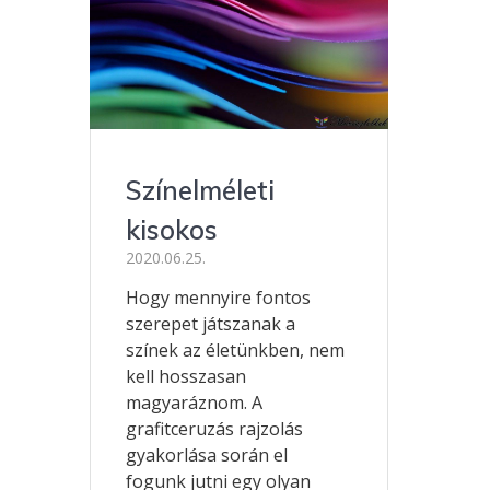
Színelméleti
kisokos
2020.06.25.
Hogy mennyire fontos
szerepet játszanak a
színek az életünkben, nem
kell hosszasan
magyaráznom. A
grafitceruzás rajzolás
gyakorlása során el
fogunk jutni egy olyan