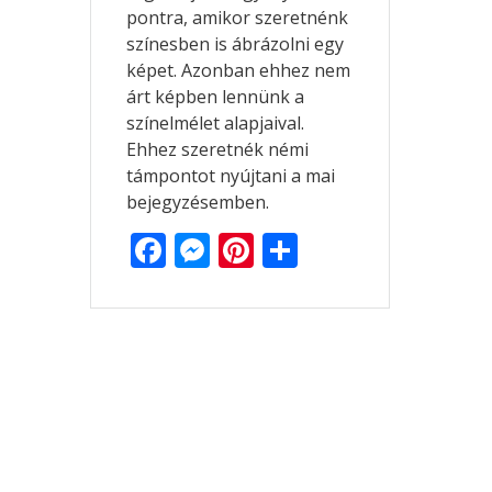
pontra, amikor szeretnénk
színesben is ábrázolni egy
képet. Azonban ehhez nem
árt képben lennünk a
színelmélet alapjaival.
Ehhez szeretnék némi
támpontot nyújtani a mai
bejegyzésemben.
F
M
Pi
O
ac
e
nt
ss
e
ss
er
za
b
e
e
m
o
n
st
e
o
g
g
k
er