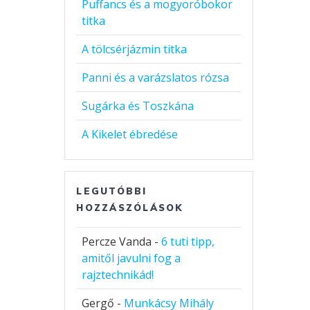
Puffancs és a mogyoróbokor
titka
A tölcsérjázmin titka
Panni és a varázslatos rózsa
Sugárka és Toszkána
A Kikelet ébredése
LEGUTÓBBI
HOZZÁSZÓLÁSOK
Percze Vanda
-
6 tuti tipp,
amitől javulni fog a
rajztechnikád!
Gergő
-
Munkácsy Mihály