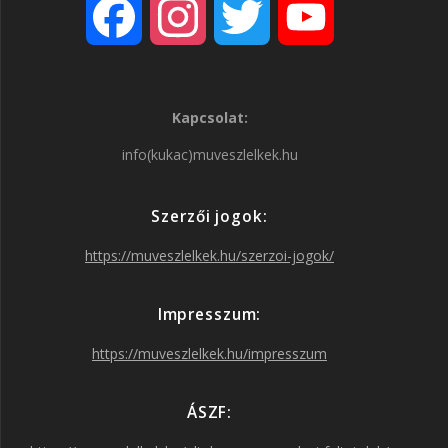
F
I
T
Y
a
n
w
o
Kapcsolat:
c
s
i
u
info(kukac)muveszlelkek.hu
e
t
t
T
Szerzői jogok:
b
a
t
u
https://muveszlelkek.hu/szerzoi-jogok/
o
g
e
b
Impresszum:
o
r
r
e
https://muveszlelkek.hu/impresszum
k
a
ÁSZF: