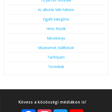
10 perces festések
Az alkotás lelki háttere
Egyéb kategória
Híres festők
Mesekönyv
Múzeumok, kiállítások
Tanfolyam
Technikák
Kövess a közösségi médiákon is!