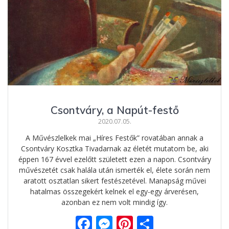
Csontváry, a Napút-festő
2020.07.05.
A Művészlelkek mai „Híres Festők” rovatában annak a
Csontváry Kosztka Tivadarnak az életét mutatom be, aki
éppen 167 évvel ezelőtt született ezen a napon. Csontváry
művészetét csak halála után ismerték el, élete során nem
aratott osztatlan sikert festészetével. Manapság művei
hatalmas összegekért kelnek el egy-egy árverésen,
azonban ez nem volt mindig így.
F
M
Pi
O