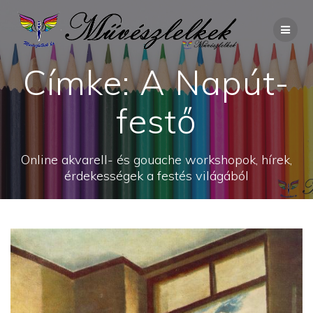
Skip
to
content
Címke:
A Napút-
festő
Online akvarell- és gouache workshopok, hírek,
érdekességek a festés világából