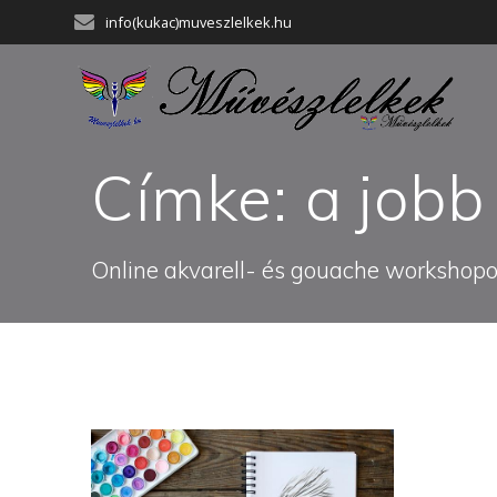
Skip
info(kukac)muveszlelkek.hu
to
content
Címke:
a jobb
Online akvarell- és gouache workshopok