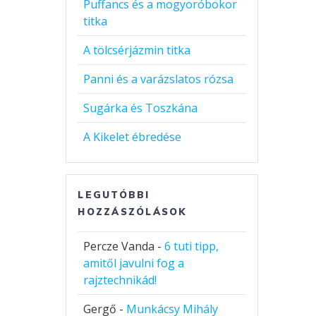
Puffancs és a mogyoróbokor
titka
A tölcsérjázmin titka
Panni és a varázslatos rózsa
Sugárka és Toszkána
A Kikelet ébredése
LEGUTÓBBI
HOZZÁSZÓLÁSOK
Percze Vanda
-
6 tuti tipp,
amitől javulni fog a
rajztechnikád!
Gergő
-
Munkácsy Mihály