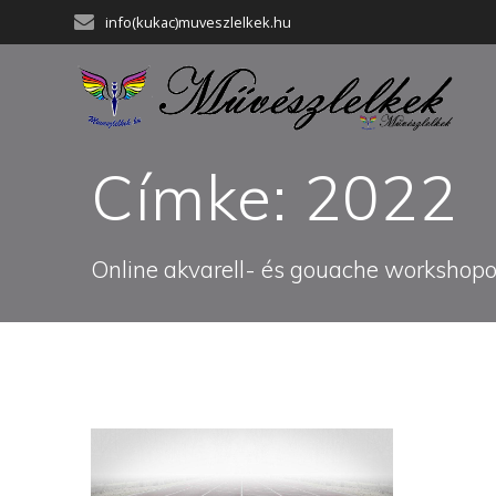
Skip
info(kukac)muveszlelkek.hu
to
content
Címke:
2022
Online akvarell- és gouache workshopok