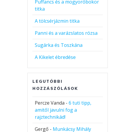
Puffancs és a mogyoróbokor
titka
A tölcsérjázmin titka
Panni és a varázslatos rózsa
Sugárka és Toszkána
A Kikelet ébredése
LEGUTÓBBI
HOZZÁSZÓLÁSOK
Percze Vanda
-
6 tuti tipp,
amitől javulni fog a
rajztechnikád!
Gergő
-
Munkácsy Mihály