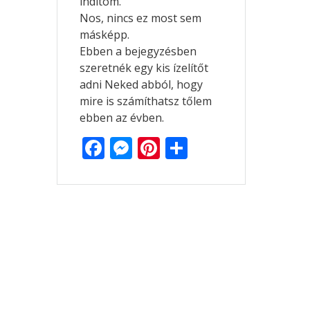
indítom.
Nos, nincs ez most sem
másképp.
Ebben a bejegyzésben
szeretnék egy kis ízelítőt
adni Neked abból, hogy
mire is számíthatsz tőlem
ebben az évben.
F
M
Pi
O
ac
e
nt
ss
e
ss
er
za
b
e
e
m
o
n
st
e
o
g
g
k
er