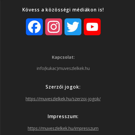
Kövess a közösségi médiákon is!
F
I
T
Y
a
n
w
o
Kapcsolat:
c
s
i
u
info(kukac)muveszlelkek.hu
e
t
t
T
Szerzői jogok:
b
a
t
u
https://muveszlelkek.hu/szerzoi-jogok/
o
g
e
b
Impresszum:
o
r
r
e
https://muveszlelkek.hu/impresszum