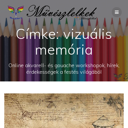
Skip
to
content
Címke:
vizuális
memória
Online akvarell- és gouache workshopok, hírek,
érdekességek a festés világából