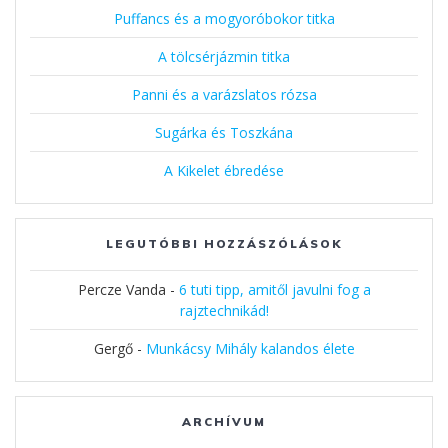
Puffancs és a mogyoróbokor titka
A tölcsérjázmin titka
Panni és a varázslatos rózsa
Sugárka és Toszkána
A Kikelet ébredése
LEGUTÓBBI HOZZÁSZÓLÁSOK
Percze Vanda
-
6 tuti tipp, amitől javulni fog a
rajztechnikád!
Gergő
-
Munkácsy Mihály kalandos élete
ARCHÍVUM