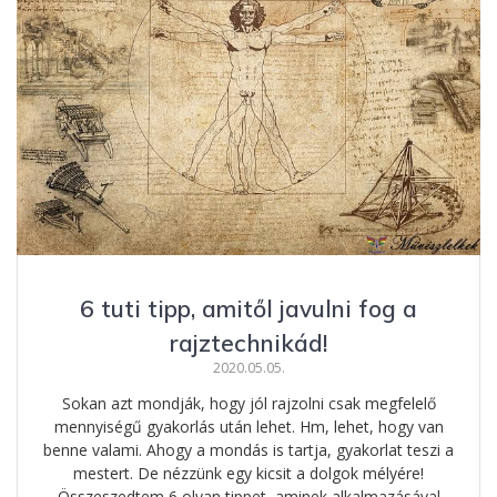
6 tuti tipp, amitől javulni fog a
rajztechnikád!
2020.05.05.
Sokan azt mondják, hogy jól rajzolni csak megfelelő
mennyiségű gyakorlás után lehet. Hm, lehet, hogy van
benne valami. Ahogy a mondás is tartja, gyakorlat teszi a
mestert. De nézzünk egy kicsit a dolgok mélyére!
Összeszedtem 6 olyan tippet, aminek alkalmazásával