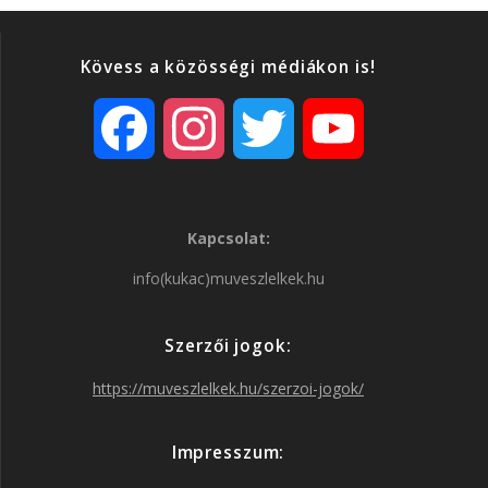
Kövess a közösségi médiákon is!
F
I
T
Y
a
n
w
o
Kapcsolat:
c
s
i
u
info(kukac)muveszlelkek.hu
e
t
t
T
Szerzői jogok:
b
a
t
u
https://muveszlelkek.hu/szerzoi-jogok/
o
g
e
b
Impresszum: