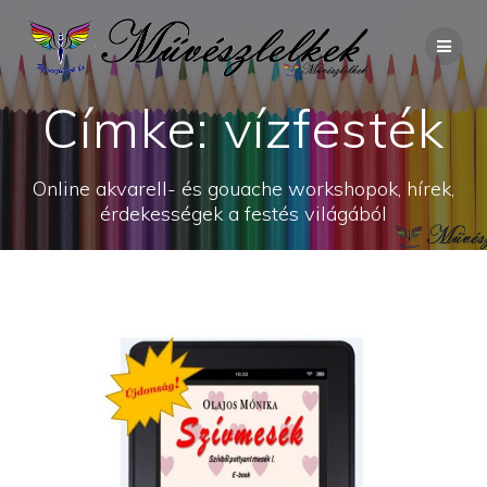
Skip
to
content
Címke:
vízfesték
Online akvarell- és gouache workshopok, hírek,
érdekességek a festés világából