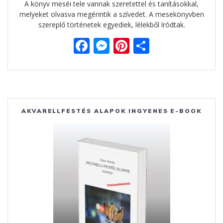
A könyv meséi tele vannak szeretettel és tanításokkal,
melyeket olvasva megérintik a szívedet. A mesekönyvben
szereplő történetek egyediek, lélekből íródtak.
F
M
Pi
O
ac
e
nt
ss
e
ss
er
za
b
e
e
m
o
n
st
e
AKVARELLFESTÉS ALAPOK INGYENES E-BOOK
o
g
g
k
er