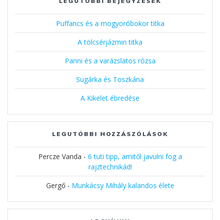
LEGUTÓBBI BEJEGYZÉSEK
Puffancs és a mogyoróbokor titka
A tölcsérjázmin titka
Panni és a varázslatos rózsa
Sugárka és Toszkána
A Kikelet ébredése
LEGUTÓBBI HOZZÁSZÓLÁSOK
Percze Vanda
-
6 tuti tipp, amitől javulni fog a
rajztechnikád!
Gergő
-
Munkácsy Mihály kalandos élete