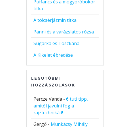
Puffancs és a mogyoróbokor
titka
A tölcsérjázmin titka
Panni és a varázslatos rózsa
Sugárka és Toszkána
A Kikelet ébredése
LEGUTÓBBI
HOZZÁSZÓLÁSOK
Percze Vanda
-
6 tuti tipp,
amitől javulni fog a
rajztechnikád!
Gergő
-
Munkácsy Mihály