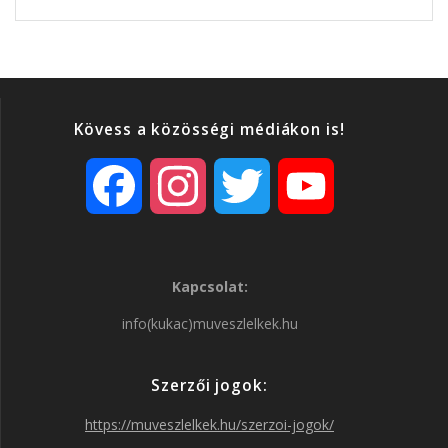
Kövess a közösségi médiákon is!
F
I
T
Y
a
n
w
o
Kapcsolat:
c
s
i
u
info(kukac)muveszlelkek.hu
e
t
t
T
Szerzői jogok:
b
a
t
u
https://muveszlelkek.hu/szerzoi-jogok/