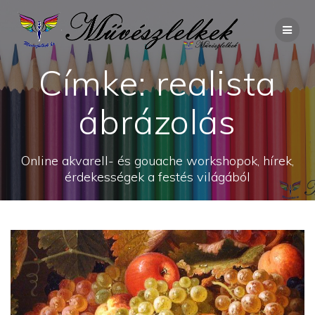
Skip
to
content
Címke:
realista
ábrázolás
Online akvarell- és gouache workshopok, hírek,
érdekességek a festés világából