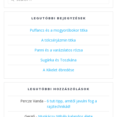
for:
LEGUTÓBBI BEJEGYZÉSEK
Puffancs és a mogyoróbokor titka
A tölcsérjázmin titka
Panni és a varázslatos rózsa
Sugárka és Toszkána
A Kikelet ébredése
LEGUTÓBBI HOZZÁSZÓLÁSOK
Percze Vanda
-
6 tuti tipp, amitől javulni fog a
rajztechnikád!
Gergő
-
Munkácsy Mihály kalandos élete