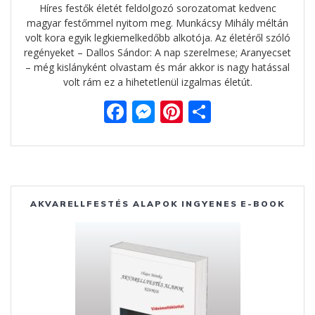
Híres festők életét feldolgozó sorozatomat kedvenc
magyar festőmmel nyitom meg. Munkácsy Mihály méltán
volt kora egyik legkiemelkedőbb alkotója. Az életéről szóló
regényeket – Dallos Sándor: A nap szerelmese; Aranyecset
– még kislányként olvastam és már akkor is nagy hatással
volt rám ez a hihetetlenül izgalmas életút.
F
M
Pi
O
ac
e
nt
ss
e
ss
er
za
b
e
e
m
o
n
st
e
AKVARELLFESTÉS ALAPOK INGYENES E-BOOK
o
g
g
k
er