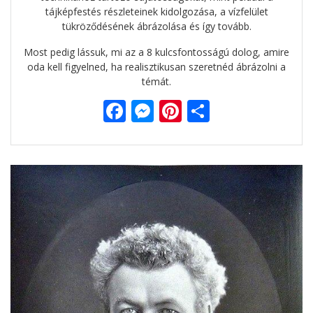
tájképfestés részleteinek kidolgozása, a vízfelület
tükröződésének ábrázolása és így tovább.
Most pedig lássuk, mi az a 8 kulcsfontosságú dolog, amire
oda kell figyelned, ha realisztikusan szeretnéd ábrázolni a
témát.
F
M
Pi
O
ac
e
nt
ss
e
ss
er
za
b
e
e
m
o
n
st
e
o
g
g
k
er