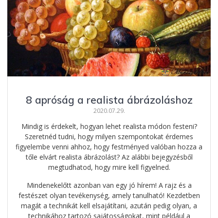
8 apróság a realista ábrázoláshoz
2020.07.29.
Mindig is érdekelt, hogyan lehet realista módon festeni?
Szeretnéd tudni, hogy milyen szempontokat érdemes
figyelembe venni ahhoz, hogy festményed valóban hozza a
tőle elvárt realista ábrázolást? Az alábbi bejegyzésből
megtudhatod, hogy mire kell figyelned.
Mindenekelőtt azonban van egy jó hírem! A rajz és a
festészet olyan tevékenység, amely tanulható! Kezdetben
magát a technikát kell elsajátítani, azután pedig olyan, a
technikához tartozó sajátosságokat, mint például a