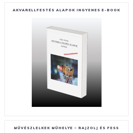
o
n
st
e
AKVARELLFESTÉS ALAPOK INGYENES E-BOOK
o
g
g
k
er
MŰVÉSZLELKEK MŰHELYE – RAJZOLJ ÉS FESS