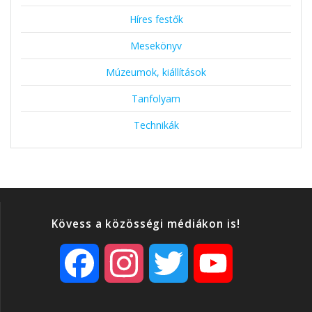
Híres festők
Mesekönyv
Múzeumok, kiállítások
Tanfolyam
Technikák
Kövess a közösségi médiákon is!
F
I
T
Y
a
n
w
o