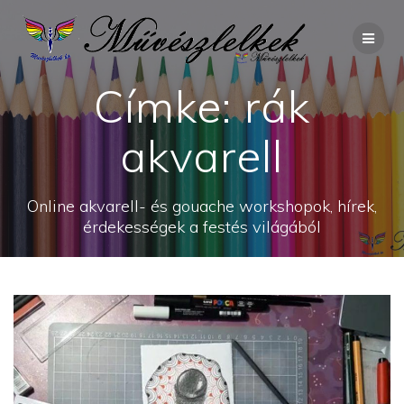
Skip
to
content
Címke:
rák
akvarell
Online akvarell- és gouache workshopok, hírek,
érdekességek a festés világából