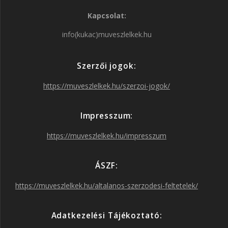
Kapcsolat:
c
s
i
u
info(kukac)muveszlelkek.hu
e
t
t
T
Szerzői jogok:
b
a
t
u
https://muveszlelkek.hu/szerzoi-jogok/
o
g
e
b
Impresszum:
o
r
r
e
https://muveszlelkek.hu/impresszum
k
a
ÁSZF:
https://muveszlelkek.hu/altalanos-szerzodesi-feltetelek/
m
Adatkezelési Tájékoztató: