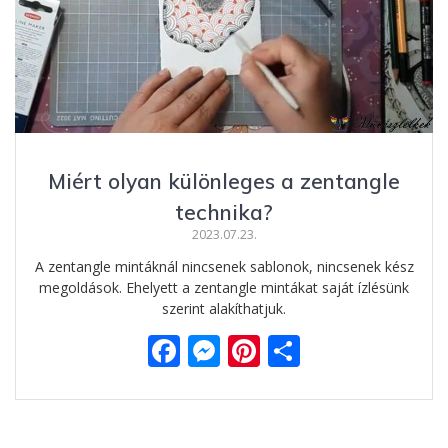
Miért olyan különleges a zentangle
technika?
2023.07.23.
A zentangle mintáknál nincsenek sablonok, nincsenek kész
megoldások. Ehelyett a zentangle mintákat saját ízlésünk
szerint alakíthatjuk.
F
M
Pi
O
ac
e
nt
ss
e
ss
er
za
b
e
e
m