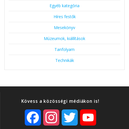
Egyéb kategória
Híres festők
Mesekönyv
Múzeumok, kiállítások
Tanfolyam
Technikák
Kövess a közösségi médiákon is!
F
I
T
Y