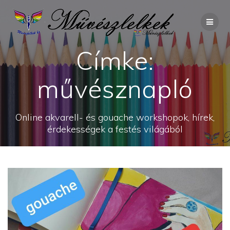
Skip
to
content
Címke:
művésznapló
Online akvarell- és gouache workshopok, hírek,
érdekességek a festés világából