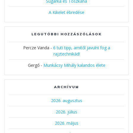
Sugárka és Toszkána
A Kikelet ébredése
LEGUTÓBBI HOZZÁSZÓLÁSOK
Percze Vanda
-
6 tuti tipp, amitől javulni fog a
rajztechnikád!
Gergő
-
Munkácsy Mihály kalandos élete
ARCHÍVUM
2026. augusztus
2026. július
2026. május