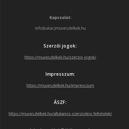
a
n
w
o
Kapcsolat:
c
s
i
u
info(kukac)muveszlelkek.hu
e
t
t
T
Szerzői jogok:
b
a
t
u
https://muveszlelkek.hu/szerzoi-jogok/
o
g
e
b
Impresszum:
o
r
r
e
https://muveszlelkek.hu/impresszum
k
a
ÁSZF:
https://muveszlelkek.hu/altalanos-szerzodesi-feltetelek/
m