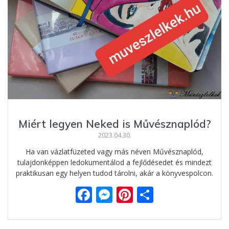
Miért legyen Neked is Művésznaplód?
2023.04.30.
Ha van vázlatfüzeted vagy más néven Művésznaplód,
tulajdonképpen ledokumentálod a fejlődésedet és mindezt
praktikusan egy helyen tudod tárolni, akár a könyvespolcon.
F
M
Pi
O
ac
e
nt
ss
e
ss
er
za