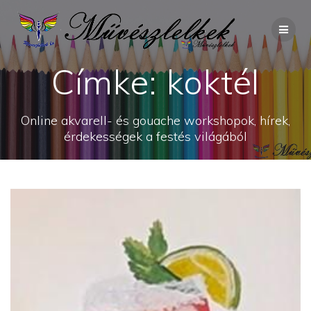
Skip
to
content
Címke:
koktél
Online akvarell- és gouache workshopok, hírek,
érdekességek a festés világából