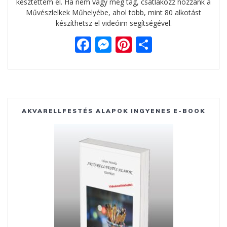
késztettem el. Ha nem vagy még tag, csatlakozz hozzánk a
Művészlelkek Műhelyébe, ahol több, mint 80 alkotást
készíthetsz el videóim segítségével.
F
M
Pi
O
ac
e
nt
ss
e
ss
er
za
b
e
e
m
o
n
st
e
AKVARELLFESTÉS ALAPOK INGYENES E-BOOK
o
g
g
k
er