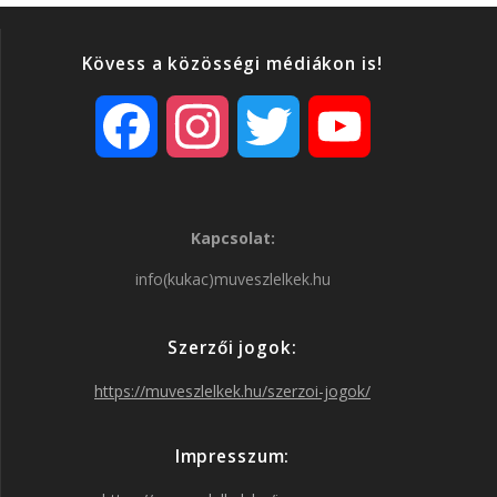
Kövess a közösségi médiákon is!
F
I
T
Y
a
n
w
o
Kapcsolat:
c
s
i
u
info(kukac)muveszlelkek.hu
e
t
t
T
Szerzői jogok:
b
a
t
u
https://muveszlelkek.hu/szerzoi-jogok/
o
g
e
b
Impresszum: