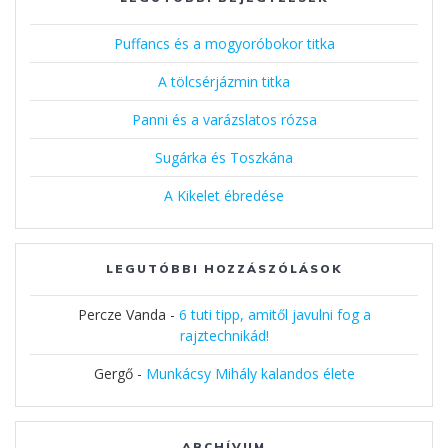
Puffancs és a mogyoróbokor titka
A tölcsérjázmin titka
Panni és a varázslatos rózsa
Sugárka és Toszkána
A Kikelet ébredése
LEGUTÓBBI HOZZÁSZÓLÁSOK
Percze Vanda
-
6 tuti tipp, amitől javulni fog a
rajztechnikád!
Gergő
-
Munkácsy Mihály kalandos élete
ARCHÍVUM