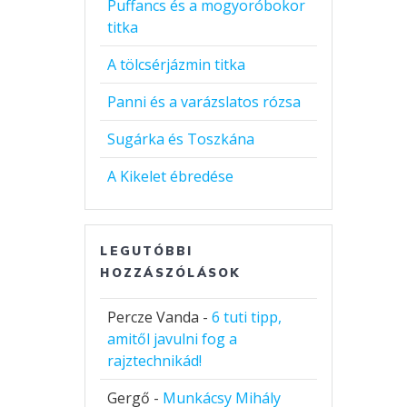
Puffancs és a mogyoróbokor
titka
A tölcsérjázmin titka
Panni és a varázslatos rózsa
Sugárka és Toszkána
A Kikelet ébredése
LEGUTÓBBI
HOZZÁSZÓLÁSOK
Percze Vanda
-
6 tuti tipp,
amitől javulni fog a
rajztechnikád!
Gergő
-
Munkácsy Mihály