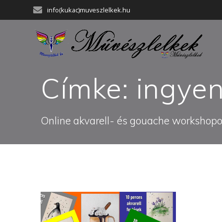
Skip
info(kukac)muveszlelkek.hu
to
content
Címke:
ingyen
Online akvarell- és gouache workshopok