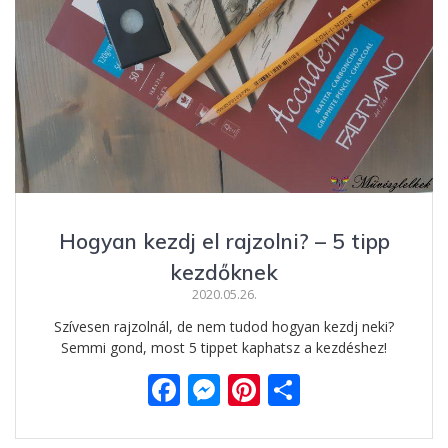
Hogyan kezdj el rajzolni? – 5 tipp
kezdőknek
2020.05.26.
Szívesen rajzolnál, de nem tudod hogyan kezdj neki?
Semmi gond, most 5 tippet kaphatsz a kezdéshez!
F
M
Pi
O
ac
e
nt
ss