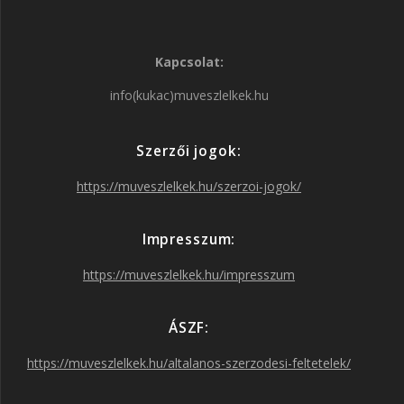
a
n
w
o
Kapcsolat:
c
s
i
u
info(kukac)muveszlelkek.hu
e
t
t
T
Szerzői jogok:
b
a
t
u
https://muveszlelkek.hu/szerzoi-jogok/
o
g
e
b
Impresszum:
o
r
r
e
https://muveszlelkek.hu/impresszum
k
a
ÁSZF:
https://muveszlelkek.hu/altalanos-szerzodesi-feltetelek/
m