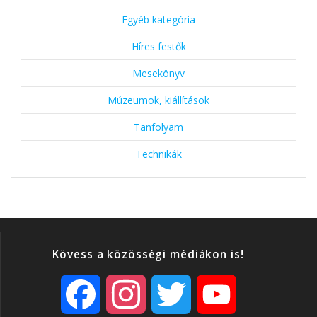
Egyéb kategória
Híres festők
Mesekönyv
Múzeumok, kiállítások
Tanfolyam
Technikák
Kövess a közösségi médiákon is!
F
I
T
Y