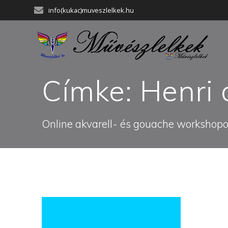
Skip
info(kukac)muveszlelkek.hu
to
content
Címke:
Henri 
Online akvarell- és gouache workshopok