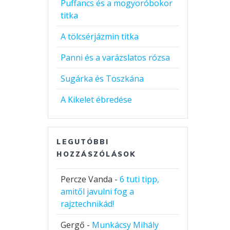
Puffancs és a mogyoróbokor
titka
A tölcsérjázmin titka
Panni és a varázslatos rózsa
Sugárka és Toszkána
A Kikelet ébredése
LEGUTÓBBI
HOZZÁSZÓLÁSOK
Percze Vanda
-
6 tuti tipp,
amitől javulni fog a
rajztechnikád!
Gergő
-
Munkácsy Mihály