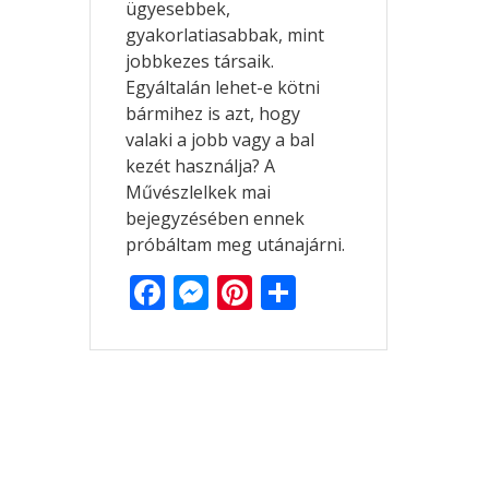
ügyesebbek,
gyakorlatiasabbak, mint
jobbkezes társaik.
Egyáltalán lehet-e kötni
bármihez is azt, hogy
valaki a jobb vagy a bal
kezét használja? A
Művészlelkek mai
bejegyzésében ennek
próbáltam meg utánajárni.
F
M
Pi
O
ac
e
nt
ss
e
ss
er
za
b
e
e
m
o
n
st
e
o
g
g