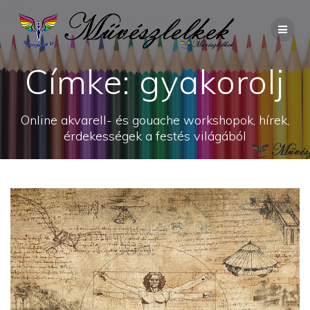
Skip
to
content
Címke:
gyakorolj
Online akvarell- és gouache workshopok, hírek,
érdekességek a festés világából