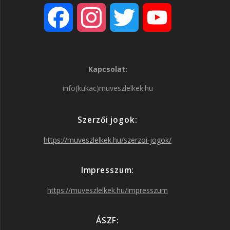
F
I
T
Y
a
n
w
o
Kapcsolat:
c
s
i
u
info(kukac)muveszlelkek.hu
e
t
t
T
Szerzői jogok:
b
a
t
u
https://muveszlelkek.hu/szerzoi-jogok/
o
g
e
b
Impresszum:
o
r
r
e
https://muveszlelkek.hu/impresszum
k
a
ÁSZF: