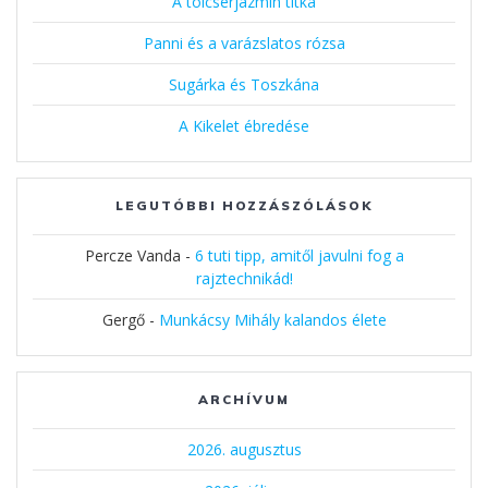
A tölcsérjázmin titka
Panni és a varázslatos rózsa
Sugárka és Toszkána
A Kikelet ébredése
LEGUTÓBBI HOZZÁSZÓLÁSOK
Percze Vanda
-
6 tuti tipp, amitől javulni fog a
rajztechnikád!
Gergő
-
Munkácsy Mihály kalandos élete
ARCHÍVUM
2026. augusztus