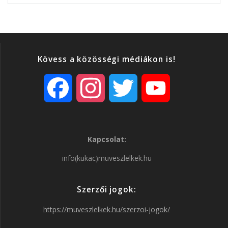
Kövess a közösségi médiákon is!
F
I
T
Y
a
n
w
o
Kapcsolat:
c
s
i
u
info(kukac)muveszlelkek.hu
e
t
t
T
Szerzői jogok:
b
a
t
u
https://muveszlelkek.hu/szerzoi-jogok/