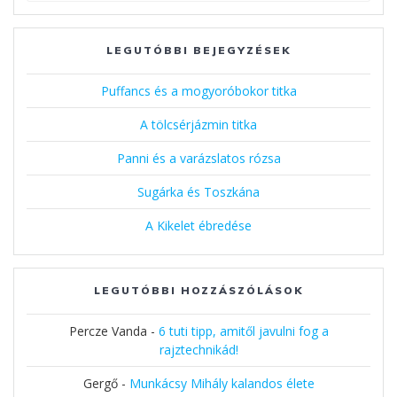
LEGUTÓBBI BEJEGYZÉSEK
Puffancs és a mogyoróbokor titka
A tölcsérjázmin titka
Panni és a varázslatos rózsa
Sugárka és Toszkána
A Kikelet ébredése
LEGUTÓBBI HOZZÁSZÓLÁSOK
Percze Vanda
-
6 tuti tipp, amitől javulni fog a
rajztechnikád!
Gergő
-
Munkácsy Mihály kalandos élete