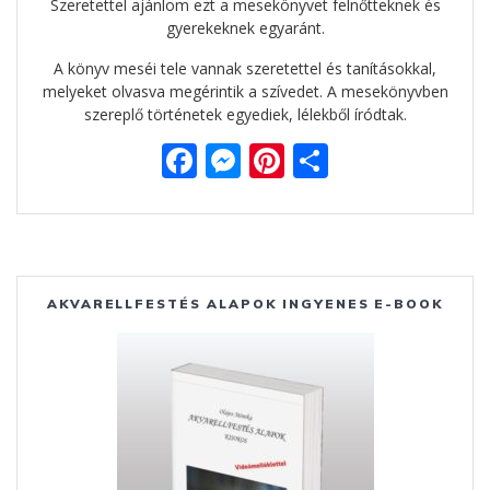
Szeretettel ajánlom ezt a mesekönyvet felnőtteknek és
gyerekeknek egyaránt.
A könyv meséi tele vannak szeretettel és tanításokkal,
melyeket olvasva megérintik a szívedet. A mesekönyvben
szereplő történetek egyediek, lélekből íródtak.
F
M
Pi
O
ac
e
nt
ss
e
ss
er
za
b
e
e
m
o
n
st
e
AKVARELLFESTÉS ALAPOK INGYENES E-BOOK
o
g
g
k
er