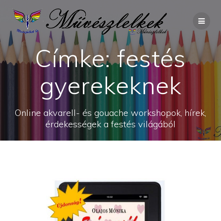
Skip
to
content
Címke:
festés
gyerekeknek
Online akvarell- és gouache workshopok, hírek,
érdekességek a festés világából