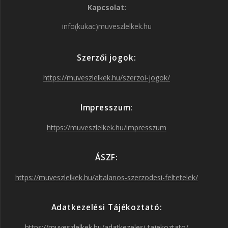
Kapcsolat:
c
s
i
u
info(kukac)muveszlelkek.hu
e
t
t
T
Szerzői jogok:
b
a
t
u
https://muveszlelkek.hu/szerzoi-jogok/
o
g
e
b
Impresszum:
o
r
r
e
https://muveszlelkek.hu/impresszum
k
a
ÁSZF:
https://muveszlelkek.hu/altalanos-szerzodesi-feltetelek/
m
Adatkezelési Tájékoztató:
https://muveszlelkek.hu/adatkezelesi-tajekoztato/