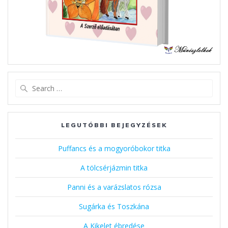
Search
for:
LEGUTÓBBI BEJEGYZÉSEK
Puffancs és a mogyoróbokor titka
A tölcsérjázmin titka
Panni és a varázslatos rózsa
Sugárka és Toszkána
A Kikelet ébredése