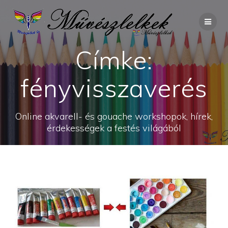
Skip
to
content
Címke:
fényvisszaverés
Online akvarell- és gouache workshopok, hírek,
érdekességek a festés világából