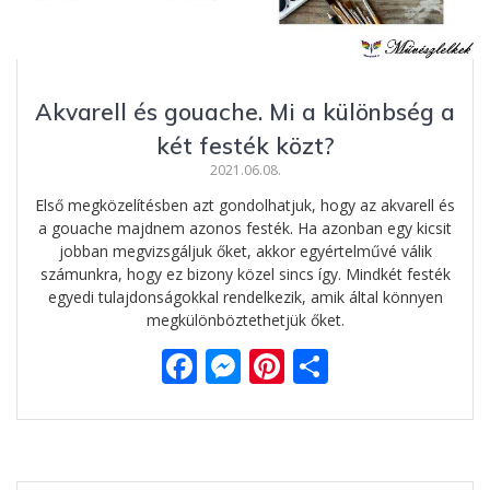
Akvarell és gouache. Mi a különbség a
két festék közt?
2021.06.08.
Első megközelítésben azt gondolhatjuk, hogy az akvarell és
a gouache majdnem azonos festék. Ha azonban egy kicsit
jobban megvizsgáljuk őket, akkor egyértelművé válik
számunkra, hogy ez bizony közel sincs így. Mindkét festék
egyedi tulajdonságokkal rendelkezik, amik által könnyen
megkülönböztethetjük őket.
F
M
Pi
O
ac
e
nt
ss
e
ss
er
za
b
e
e
m