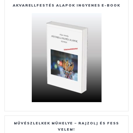
o
n
st
e
AKVARELLFESTÉS ALAPOK INGYENES E-BOOK
o
g
g
k
er
MŰVÉSZLELKEK MŰHELYE – RAJZOLJ ÉS FESS
VELEM!