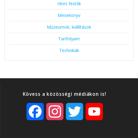
Híres festők
Mesekönyv
Múzeumok, kiállítások
Tanfolyam
Technikák
Kövess a közösségi médiákon is!
F
I
T
Y
a
n
w
o