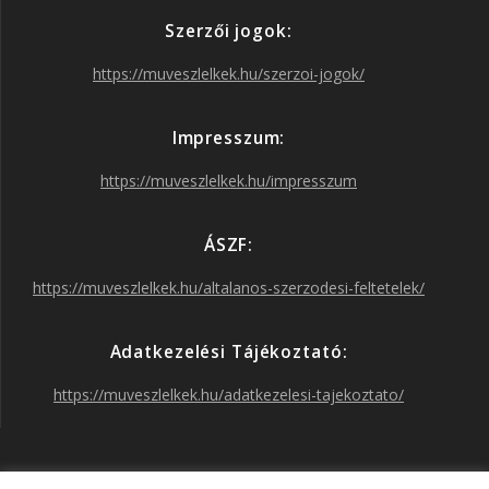
Szerzői jogok:
b
a
t
u
https://muveszlelkek.hu/szerzoi-jogok/
o
g
e
b
Impresszum:
o
r
r
e
https://muveszlelkek.hu/impresszum
k
a
ÁSZF:
https://muveszlelkek.hu/altalanos-szerzodesi-feltetelek/
m
Adatkezelési Tájékoztató:
https://muveszlelkek.hu/adatkezelesi-tajekoztato/