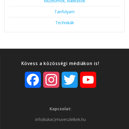
Múzeumok, kiállítások
Tanfolyam
Technikák
Kövess a közösségi médiákon is!
F
I
T
Y
a
n
w
o
Kapcsolat:
c
s
i
u
info(kukac)muveszlelkek.hu
e
t
t
T