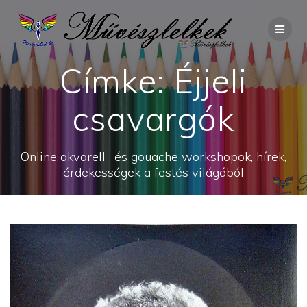
Skip
to
content
Címke:
Éjjeli
csavargók
Online akvarell- és gouache workshopok, hírek,
érdekességek a festés világából