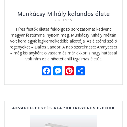
Munkácsy Mihály kalandos élete
2020.05.15.
Híres festők életét feldolgozó sorozatomat kedvenc
magyar festőmmel nyitom meg. Munkácsy Mihály méltán
volt kora egyik legkiemelkedőbb alkotója. Az életéről szóló
regényeket – Dallos Sándor: A nap szerelmese; Aranyecset
– még kislányként olvastam és már akkor is nagy hatással
volt rám ez a hihetetlenül izgalmas életút.
F
M
Pi
O
ac
e
nt
ss
e
ss
er
za
b
e
e
m
o
n
st
e
AKVARELLFESTÉS ALAPOK INGYENES E-BOOK
o
g
g
k
er