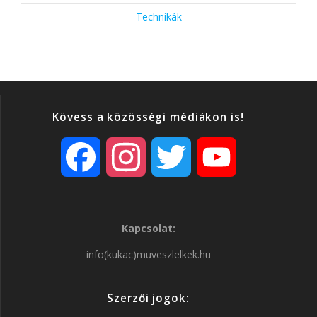
Technikák
Kövess a közösségi médiákon is!
F
I
T
Y
a
n
w
o
Kapcsolat:
c
s
i
u
info(kukac)muveszlelkek.hu
e
t
t
T
Szerzői jogok:
b
a
t
u