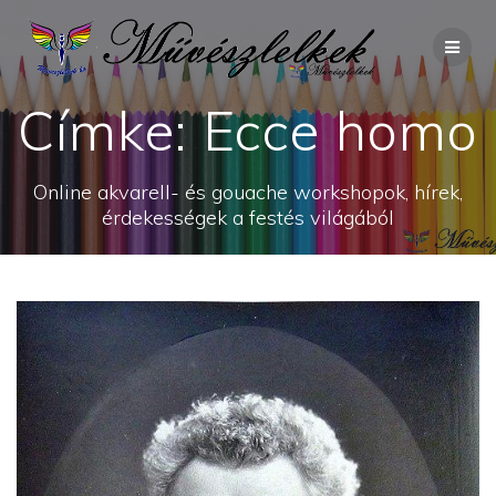
Skip
to
content
Címke:
Ecce homo
Online akvarell- és gouache workshopok, hírek,
érdekességek a festés világából