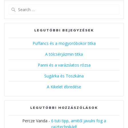
Search
for:
LEGUTÓBBI BEJEGYZÉSEK
Puffancs és a mogyoróbokor titka
A tölcsérjázmin titka
Panni és a varázslatos rózsa
Sugárka és Toszkána
A Kikelet ébredése
LEGUTÓBBI HOZZÁSZÓLÁSOK
Percze Vanda
-
6 tuti tipp, amitől javulni fog a
rajztechnikád!