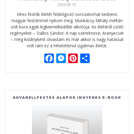
2020.05.15.
Híres festők életét feldolgozó sorozatomat kedvenc
magyar festőmmel nyitom meg. Munkácsy Mihály méltán
volt kora egyik legkiemelkedőbb alkotója. Az életéről szóló
regényeket – Dallos Sándor: A nap szerelmese; Aranyecset
– még kislányként olvastam és már akkor is nagy hatással
volt rám ez a hihetetlenül izgalmas életút.
F
M
Pi
O
ac
e
nt
ss
e
ss
er
za
b
e
e
m
o
n
st
e
AKVARELLFESTÉS ALAPOK INGYENES E-BOOK
o
g
g
k
er