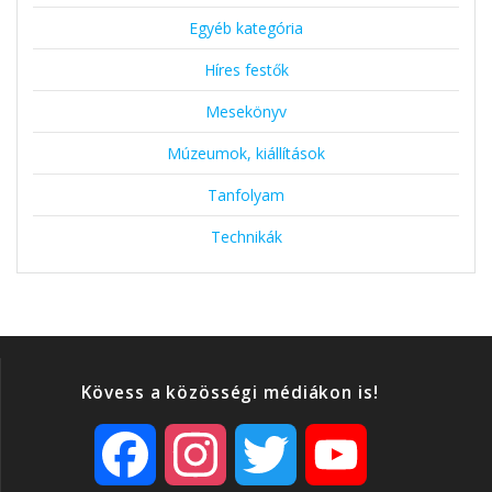
Egyéb kategória
Híres festők
Mesekönyv
Múzeumok, kiállítások
Tanfolyam
Technikák
Kövess a közösségi médiákon is!
F
I
T
Y