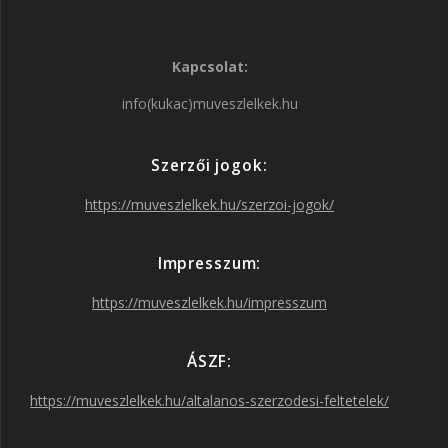
a
n
w
o
Kapcsolat:
c
s
i
u
info(kukac)muveszlelkek.hu
e
t
t
T
Szerzői jogok:
b
a
t
u
https://muveszlelkek.hu/szerzoi-jogok/
o
g
e
b
Impresszum:
o
r
r
e
https://muveszlelkek.hu/impresszum
k
a
ÁSZF:
https://muveszlelkek.hu/altalanos-szerzodesi-feltetelek/
m