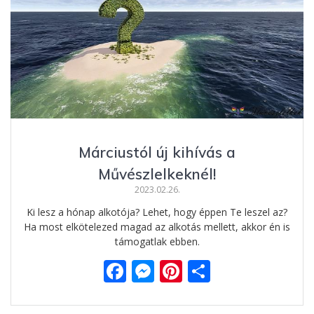
Márciustól új kihívás a
Művészlelkeknél!
2023.02.26.
Ki lesz a hónap alkotója? Lehet, hogy éppen Te leszel az?
Ha most elkötelezed magad az alkotás mellett, akkor én is
támogatlak ebben.
F
M
Pi
O
ac
e
nt
ss