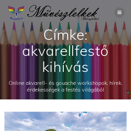
Skip
to
content
Címke:
akvarellfestő
kihívás
Online akvarell- és gouache workshopok, hírek,
érdekességek a festés világából