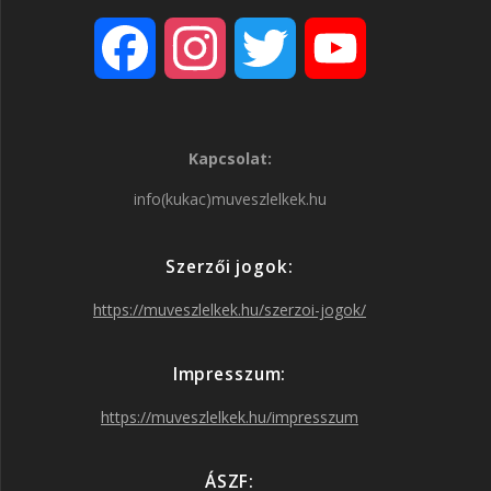
F
I
T
Y
a
n
w
o
Kapcsolat:
c
s
i
u
info(kukac)muveszlelkek.hu
e
t
t
T
Szerzői jogok:
b
a
t
u
https://muveszlelkek.hu/szerzoi-jogok/
o
g
e
b
Impresszum:
o
r
r
e
https://muveszlelkek.hu/impresszum
k
a
ÁSZF: