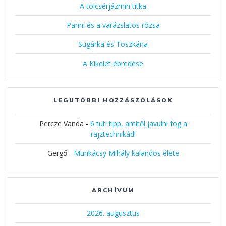
A tölcsérjázmin titka
Panni és a varázslatos rózsa
Sugárka és Toszkána
A Kikelet ébredése
LEGUTÓBBI HOZZÁSZÓLÁSOK
Percze Vanda
-
6 tuti tipp, amitől javulni fog a
rajztechnikád!
Gergő
-
Munkácsy Mihály kalandos élete
ARCHÍVUM
2026. augusztus