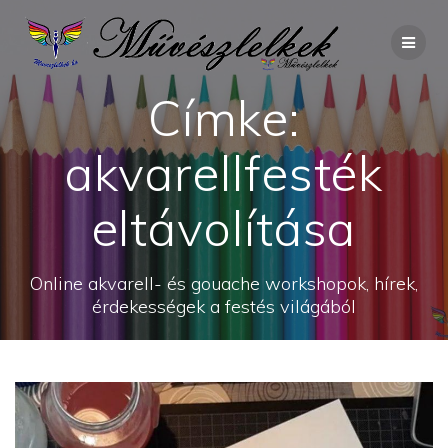
Skip
to
content
Címke:
akvarellfesték
eltávolítása
Online akvarell- és gouache workshopok, hírek,
érdekességek a festés világából