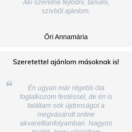
Őri Annamária
Szeretettel ajánlom másoknak is!
Én ugyan már régebb óta
foglalkozom festéssel, de én is
találtam sok újdonságot a
megvásárolt online
akvarelltanfolyamban. Nagyon
örülök, hogy rátaláltam
Mónikára!
Szeretettel ajánlom másoknak
is!