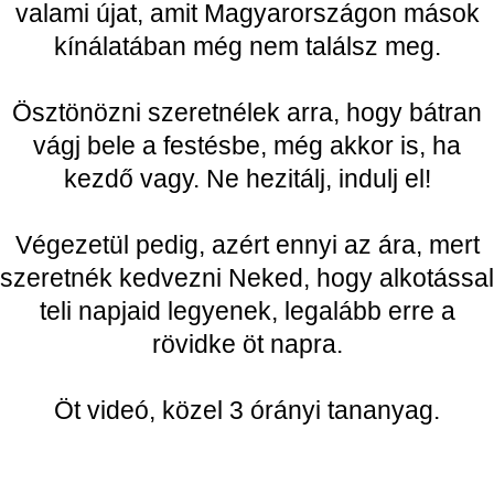
vágj bele a festésbe, még akkor is, ha
kezdő vagy. Ne hezitálj, indulj el!
Végezetül pedig, azért ennyi az ára, mert
szeretnék kedvezni Neked, hogy alkotással
teli napjaid legyenek, legalább erre a
rövidke öt napra.
Öt videó, közel 3 órányi tananyag.
Kérem a tanfolyamot!