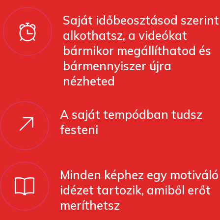
bármennyiszer újra
nézheted
A saját tempódban tudsz
festeni
Minden képhez egy motiváló
idézet tartozik, amiből erőt
meríthetsz
Garantáltan feltöltő
kikapcsolódás