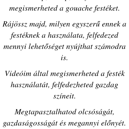
mennyi lehetőséget nyújthat számodra
is.
Videóim által megismerheted a festék
használatát, felfedezheted gazdag
színeit.
Megtapasztalhatod olcsóságát,
gazdaságosságát és megannyi előnyét.
A program végére 5 kicsi képpel és
sok-sok tapasztalattal leszel
gazdagabb.