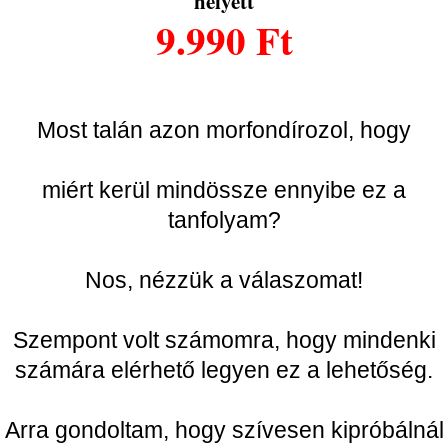
Most talán azon morfondírozol, hogy
miért kerül mindössze ennyibe ez a
tanfolyam?
Nos, nézzük a válaszomat!
Szempont volt számomra, hogy mindenki
számára elérhető legyen ez a lehetőség.
Arra gondoltam, hogy szívesen kipróbálnál
valami újat, amit Magyarországon mások
kínálatában még nem találsz meg.
Ösztönözni szeretnélek arra, hogy bátran