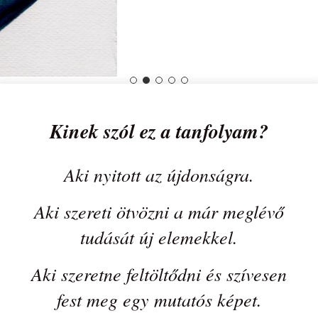
Kinek szól ez a tanfolyam?
Aki nyitott az újdonságra.
Aki szereti ötvözni a már meglévő
tudását új elemekkel.
Aki szeretne feltöltődni és szívesen
fest meg egy mutatós képet.
Kezdő festőknek, akik szeretnék
kipróbálni magukat a gouache
világában.