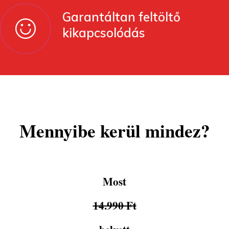
Mennyibe kerül mindez?
Most
14.990 Ft
helyett
9.990 Ft