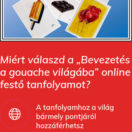
Miért válaszd a „Bevezetés
a gouache világába” online
festő tanfolyamot?
A tanfolyamhoz a világ
bármely pontjáról
hozzáférhetsz
Saját időbeosztásod szerint
alkothatsz, a videókat
bármikor megállíthatod és