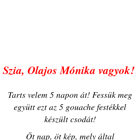
Szia, Olajos Mónika vagyok!
Tarts velem 5 napon át! Fessük meg
együtt ezt az 5 gouache festékkel
készült csodát!
Öt nap, öt kép, mely által
megismerheted a gouache festéket.
Rájössz majd, milyen egyszerű ennek a
festéknek a használata, felfedezed