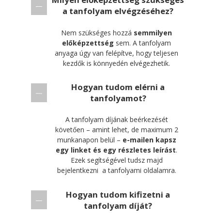
kezdők is könnyedén elvégezhetik.
Hogyan tudom elérni a
tanfolyamot?
A tanfolyam díjának beérkezését
követően – amint lehet, de maximum 2
munkanapon belül –
e-mailen kapsz
egy linket és egy részletes leírást
.
Ezek segítségével tudsz majd
bejelentkezni a tanfolyami oldalamra.
Hogyan tudom kifizetni a
tanfolyam díját?
A tanfolyami díj
kizárólag
átutalással
fizethető ki. A jelentkezés
során megadott e-mail címre küldök
egy díjbekérőt, amelyben leírom a
részleteket.