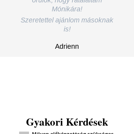
Adrienn
Gyakori Kérdések
Milyen előképzettség szükséges
a tanfolyam elvégzéséhez?
Nem szükséges hozzá
semmilyen
előképzettség
sem. A tanfolyam
anyaga úgy van felépítve, hogy teljesen