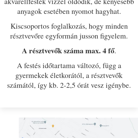
akvarellfesték vízzel oldódik, de kényesebb
anyagok esetében nyomot hagyhat.
Kiscsoportos foglalkozás, hogy minden
résztvevőre egyformán jusson figyelem.
A résztvevők száma max. 4 fő
.
A festés időtartama változó, függ a
gyermekek életkorától, a résztvevők
számától, így kb. 2-2,5 órát vesz igénybe.