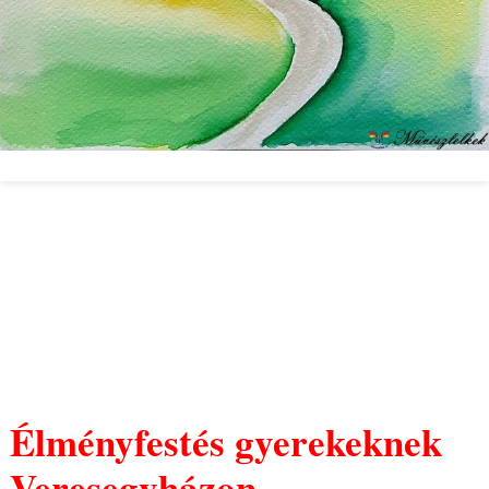
Élményfestés gyerekeknek
Veresegyházon