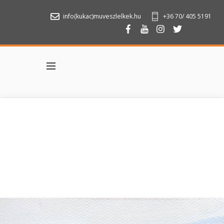
info(kukac)muveszlelkek.hu
+36 70/ 405 5191
Menu