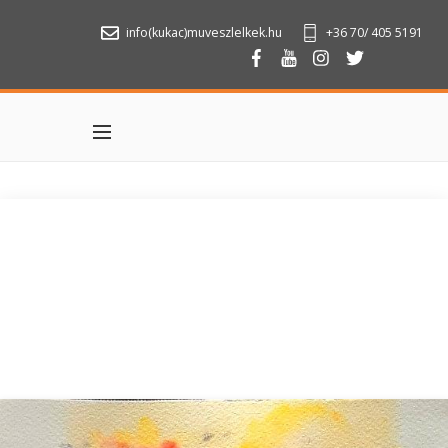
info(kukac)muveszlelkek.hu
+36 70/ 405 5191
Menu