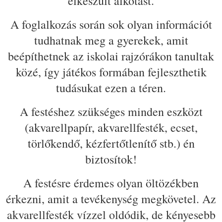
elkészült alkotást.
A foglalkozás során sok olyan információt
tudhatnak meg a gyerekek, amit
beépíthetnek az iskolai rajzórákon tanultak
közé, így játékos formában fejleszthetik
tudásukat ezen a téren.
A festéshez szükséges minden eszközt
(akvarellpapír, akvarellfesték, ecset,
törlőkendő, kézfertőtlenítő stb.) én
biztosítok!
A festésre érdemes olyan öltözékben
érkezni, amit a tevékenység megkövetel. Az
akvarellfesték vízzel oldódik, de kényesebb