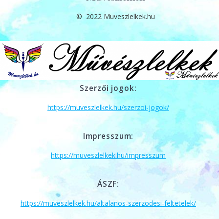
© 2022 Muveszlelkek.hu
Szerzői jogok:
https://muveszlelkek.hu/szerzoi-jogok/
Impresszum:
https://muveszlelkek.hu/impresszum
ÁSZF:
https://muveszlelkek.hu/altalanos-szerzodesi-feltetelek/