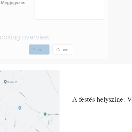
Megjegyzés
ooking overview
Submit
Cancel
A festés helyszíne: 