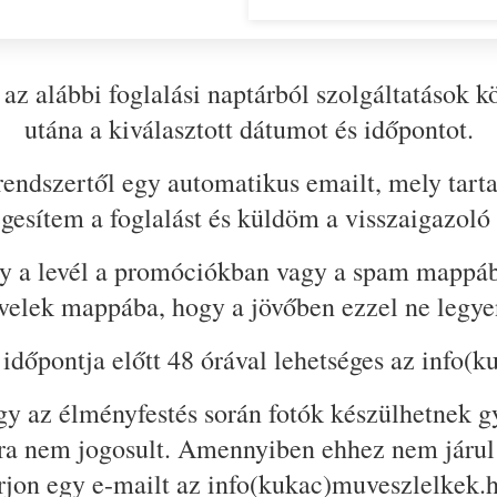
i az alábbi foglalási naptárból szolgáltatások
utána a kiválasztott dátumot és időpontot.
ndszertől egy automatikus emailt, mely tartalma
gesítem a foglalást és küldöm a visszaigazoló 
y a levél a promóciókban vagy a spam mappába
velek mappába, hogy a jövőben ezzel ne legy
időpontja előtt 48 órával lehetséges az info
ogy az élményfestés során fotók készülhetnek 
ásra nem jogosult. Amennyiben ehhez nem járul
rjon egy e-mailt az info(kukac)muveszlelkek.