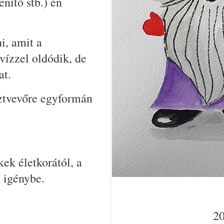
enítő stb.) én
i, amit a
vízzel oldódik, de
at.
ztvevőre egyformán
ek életkorától, a
z igénybe.
20