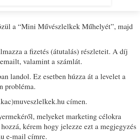
 közül a “Mini Művészlelkek Műhelyét”, majd
zza a fizetés (átutalás) részleteit. A díj
emailt, valamint a számlát.
n landol. Ez esetben húzza át a levelet a
en probléma.
(kukac)muveszlelkek.hu címen.
gyermekéről, melyeket marketing célokra
 hozzá, kérem hogy jelezze ezt a megjegyzés
hu e-mail címre.