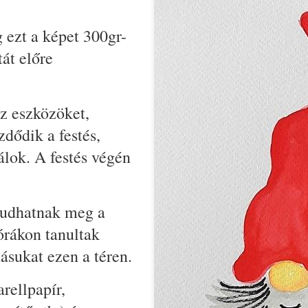
g ezt a képet 300gr-
át előre
z eszközöket,
dődik a festés,
álok. A festés végén
 tudhatnak meg a
órákon tanultak
dásukat ezen a téren.
rellpapír,