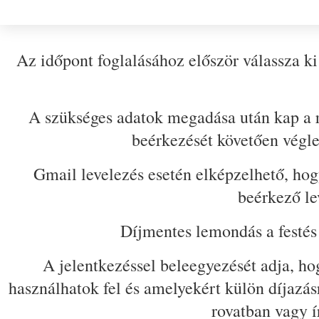
Az időpont foglalásához először válassza k
A szükséges adatok megadása után kap a re
beérkezését követően végle
Gmail levelezés esetén elképzelhető, hog
beérkező le
Díjmentes lemondás a festés 
A jelentkezéssel beleegyezését adja, h
használhatok fel és amelyekért külön díjaz
rovatban vagy í