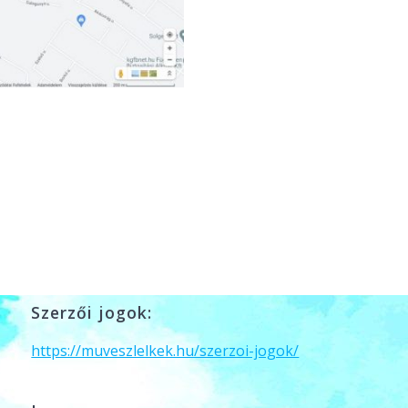
Szerzői jogok:
https://muveszlelkek.hu/szerzoi-jogok/