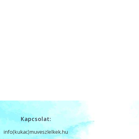
Kapcsolat:
info(kukac)muveszlelkek.hu