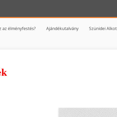
z az élményfestés?
Ajándékutalvány
Szünidei Alk
ek