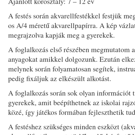
Ajánlott korosztály: 7 – 12 év
A festés során akvarellfestékkel festjük me
os A/4 méretű akvarellpapírra. A kép vázlat
megrajzolva kapják meg a gyerekek.
A foglalkozás első részében megmutatom a
anyagokat amikkel dolgozunk. Ezután elkez
melynek során folyamatosan segítek, instru
pedig fixáljuk az elkészült alkotást.
A foglalkozás során sok olyan információt
gyerekek, amit beépíthetnek az iskolai rajz
közé, így játékos formában fejleszthetik tu
A festéshez szükséges minden eszközt (akva