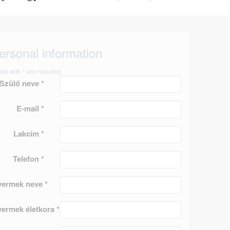
ersonal information
lds with * are required
Szülő neve *
E-mail *
Lakcím *
Telefon *
ermek neve *
ermek életkora *