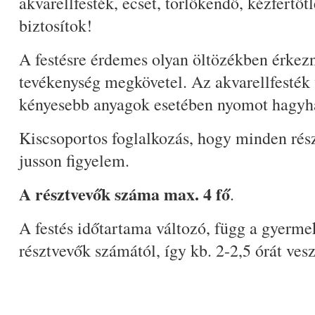
akvarellfesték, ecset, törlőkendő, kézfertőtl
biztosítok!
A festésre érdemes olyan öltözékben érkezn
tevékenység megkövetel. Az akvarellfesték 
kényesebb anyagok esetében nyomot hagyh
Kiscsoportos foglalkozás, hogy minden rés
jusson figyelem.
A résztvevők száma max. 4 fő
.
A festés időtartama változó, függ a gyermek
résztvevők számától, így kb. 2-2,5 órát ves