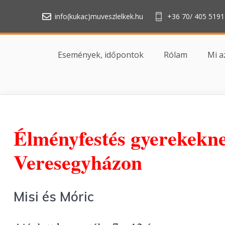
info(kukac)muveszlelkek.hu
+36 70/ 405 5191
Események, időpontok
Rólam
Mi a
Élményfestés gyerekekn
Veresegyházon
Misi és Móric