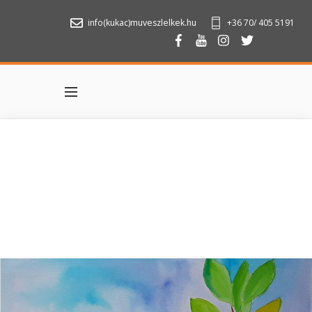
info(kukac)muveszlelkek.hu
+36 70/ 405 5191
Menu