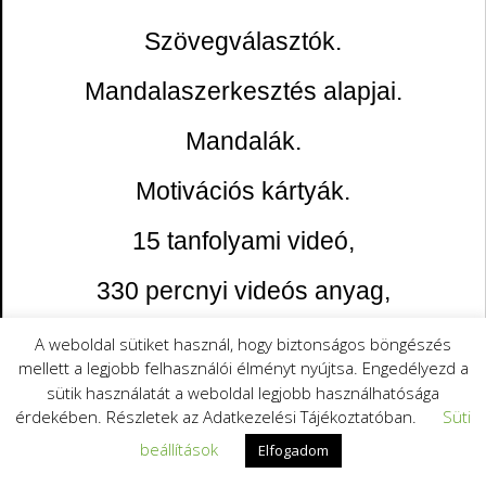
Szövegválasztók.
Mandalaszerkesztés alapjai.
Mandalák.
Motivációs kártyák.
15 tanfolyami videó,
330 percnyi videós anyag,
Örökös hozzáférés a tanfolyami
A weboldal sütiket használ, hogy biztonságos böngészés
mellett a legjobb felhasználói élményt nyújtsa. Engedélyezd a
anyagokhoz.
sütik használatát a weboldal legjobb használhatósága
érdekében. Részletek az Adatkezelési Tájékoztatóban.
Süti
beállítások
Elfogadom
Kérem a tanfolyamot!