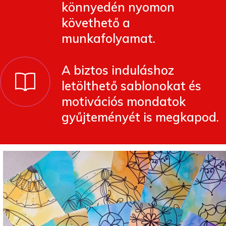
könnyedén nyomon
követhető a
munkafolyamat.
A biztos induláshoz
letölthető sablonokat és
motivációs mondatok
gyűjteményét is megkapod.