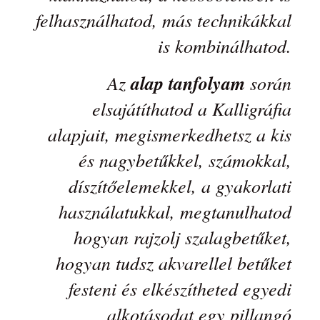
felhasználhatod, más technikákkal
is kombinálhatod.
Az
alap tanfolyam
során
elsajátíthatod a Kalligráfia
alapjait, megismerkedhetsz a kis
és nagybetűkkel, számokkal,
díszítőelemekkel, a gyakorlati
használatukkal, megtanulhatod
hogyan rajzolj szalagbetűket,
hogyan tudsz akvarellel betűket
festeni és elkészítheted egyedi
alkotásodat egy pillangó