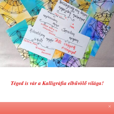
Téged is vár a Kalligráfia elbűvölő világa!