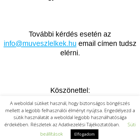
További kérdés esetén az
info@muveszlelkek.hu
email címen tudsz
elérni.
Köszönettel:
A weboldal sütiket használ, hogy biztonságos böngészés
Mónika
mellett a legjobb felhasználói élményt nyújtsa. Engedélyezd a
sütik használatát a weboldal legjobb használhatósága
érdekében. Részletek az Adatkezelési Tájékoztatóban.
Süti
Facebook
Messenger
Pinterest
Ossza
beállítások
Elfogadom