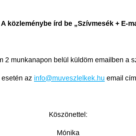
! A közleménybe írd be „Szívmesék + E-ma
 2 munkanapon belül küldöm emailben a sz
 esetén az
info@muveszlelkek.hu
email cím
Köszönettel:
Mónika