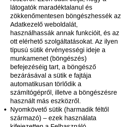
látogatók maradéktalanul és
zökkenőmentesen böngészhessék az
Adatkezelő weboldalát,
használhassák annak funkcióit, és az
ott elérhető szolgáltatásokat. Az ilyen
típusú sütik érvényességi ideje a
munkamenet (böngészés)
befejezéséig tart, a böngésző
bezárásával a sütik e fajtája
automatikusan törlődik a
számítógépről, illetve a böngészésre
használt más eszközről.
Nyomkövető sütik (harmadik féltől
származó) – ezek használata
kifejezetten a Felhasználó