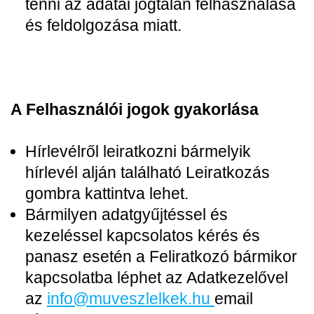
tenni az adatai jogtalan felhasználása
és feldolgozása miatt.
A Felhasználói jogok gyakorlása
Hírlevélről leiratkozni bármelyik
hírlevél alján található Leiratkozás
gombra kattintva lehet.
Bármilyen adatgyűjtéssel és
kezeléssel kapcsolatos kérés és
panasz esetén a Feliratkozó bármikor
kapcsolatba léphet az Adatkezelővel
az
i
nfo@muveszlelkek.hu
email